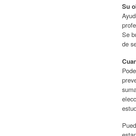
Su o
Ayuda
profe
Se bu
de se
Cuan
Pode
preve
suma
elecc
estu
Puede
esta