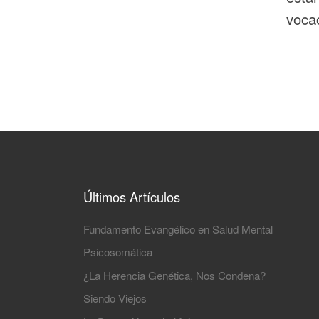
voca
Últimos Artículos
Fundamento Evangélico en Salud Mental
Psicosomática
¿La Herencia Genética, Nos Condena?
Siendo Viejos