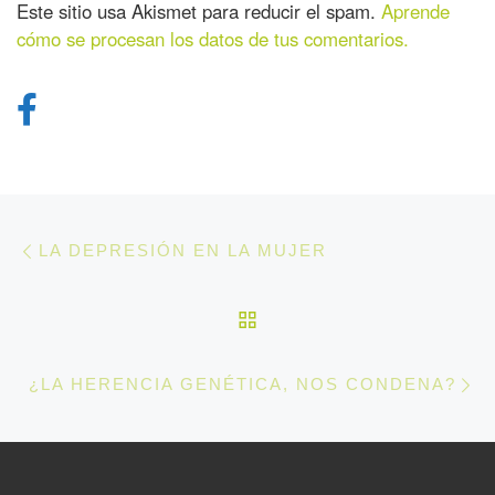
Este sitio usa Akismet para reducir el spam.
Aprende
cómo se procesan los datos de tus comentarios.
Navegación de entradas
Entrada anterior
LA DEPRESIÓN EN LA MUJER
VOLVER A LA LISTA 
En
¿LA HERENCIA GENÉTICA, NOS CONDENA?