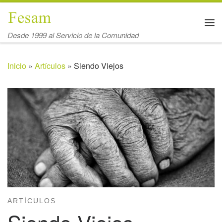
Saltar al contenido
Me
Desde 1999 al Servicio de la Comunidad
Inicio
»
Artículos
»
Siendo Viejos
ARTÍCULOS